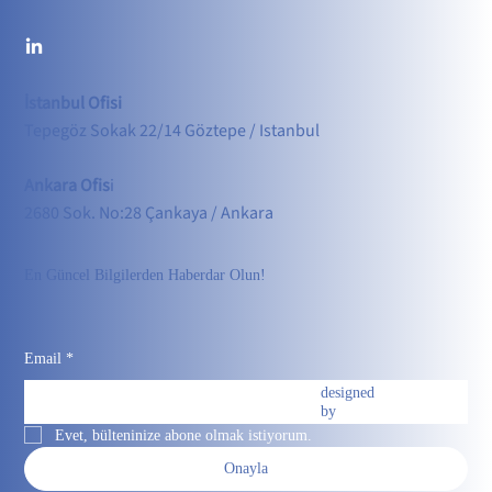
İstanbul Ofisi
Tepegöz Sokak 22/14 Göztepe / Istanbul
Ankara Ofis
i
2680 Sok. No:28 Çankaya / Ankara
En Güncel Bilgilerden Haberdar Olun!
Email
*
designed
by
Evet, bülteninize abone olmak istiyorum.
Onayla