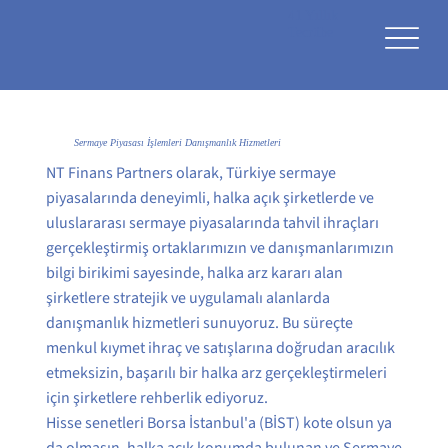
41 Yıllık
Tecrübe
Sermaye Piyasası İşlemleri Danışmanlık Hizmetleri
NT Finans Partners olarak, Türkiye sermaye
piyasalarında deneyimli, halka açık şirketlerde ve
uluslararası sermaye piyasalarında tahvil ihraçları
gerçekleştirmiş ortaklarımızın ve danışmanlarımızın
bilgi birikimi sayesinde, halka arz kararı alan
şirketlere stratejik ve uygulamalı alanlarda
danışmanlık hizmetleri sunuyoruz. Bu süreçte
menkul kıymet ihraç ve satışlarına doğrudan aracılık
etmeksizin, başarılı bir halka arz gerçekleştirmeleri
için şirketlere rehberlik ediyoruz.
Hisse senetleri Borsa İstanbul'a (BİST) kote olsun ya
da olmasın, halka açık konumda bulunan ve Sermaye