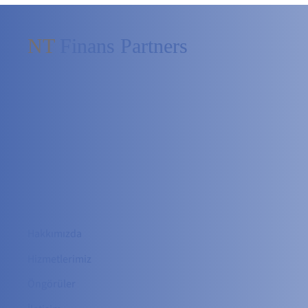
NT
Finans Partners
Hakkımızda
Hizmetler
imiz
Öngörüler