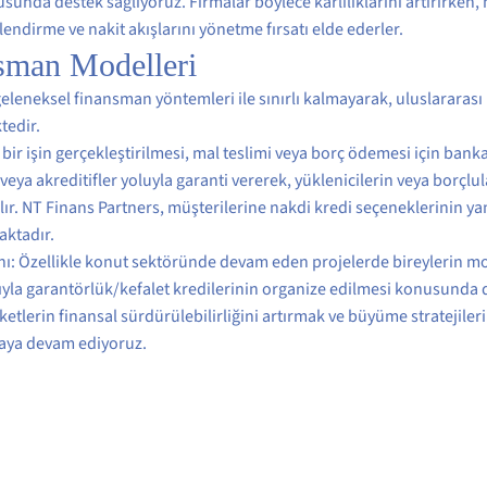
unda destek sağlıyoruz. Firmalar böylece kârlılıklarını artırırken, m
lendirme ve nakit akışlarını yönetme fırsatı elde ederler.
nsman Modelleri
eleneksel finansman yöntemleri ile sınırlı kalmayarak, uluslararası 
tedir.
bir işin gerçekleştirilmesi, mal teslimi veya borç ödemesi için bankal
eya akreditifler yoluyla garanti vererek, yüklenicilerin veya borçlu
lır. NT Finans Partners, müşterilerine nakdi kredi seçeneklerinin yanı
aktadır.
ı: Özellikle konut sektöründe devam eden projelerde bireylerin mo
lığıyla garantörlük/kefalet kredilerinin organize edilmesi konusunda
ketlerin finansal sürdürülebilirliğini artırmak ve büyüme stratejile
aya devam ediyoruz.