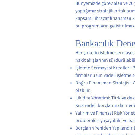
Bünyemizde görev alan ve 20 y
yaptığımız stratejik ortaklar
kapsamlı ihracat finansman kr
bu programların geliştirilmesi
Bankacılık Dene
Her şirketin işletme sermayesi
nakit akışlarının sürdürülebil
İşletme Sermayesi Kredileri: B
firmalar uzun vadeli işletme se
Doğru Finansman Stratejisi: Ya
olabilir.
Likidite Yönetimi: Türkiye’dek
Kısa vadeli borçlanmalar neden
Yatırım ve Finansal Risk Yönet
problemleri yaşayabilir ve ban
Borçların Yeniden Yapılandırı