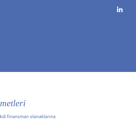
41
Yıllık
Tecrüb
e
metleri
akdi finansman olanaklarına