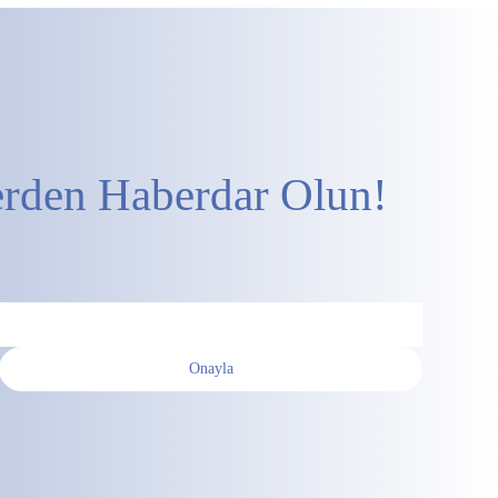
erden Haberdar Olun!
Onayla