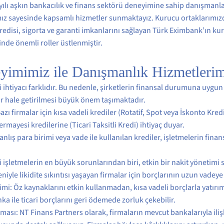
ılı aşkın bankacılık ve finans sektörü deneyimine sahip danışmanları
ımız sayesinde kapsamlı hizmetler sunmaktayız. Kurucu ortaklarımızd
edisi, sigorta ve garanti imkanlarını sağlayan Türk Eximbank’ın kur
nde önemli roller üstlenmiştir.
yimimiz ile Danışmanlık Hizmetlerim
 ihtiyacı farklıdır. Bu nedenle, şirketlerin finansal durumuna uygun
ir hale getirilmesi büyük önem taşımaktadır.
azı firmalar için kısa vadeli krediler (Rotatif, Spot veya İskonto Kre
rmayesi kredilerine (Ticari Taksitli Kredi) ihtiyaç duyar.
nlış para birimi veya vade ile kullanılan krediler, işletmelerin fin
i işletmelerin en büyük sorunlarından biri, etkin bir nakit yönetimi 
iyle likidite sıkıntısı yaşayan firmalar için borçlarının uzun vadeye
imi: Öz kaynaklarını etkin kullanmadan, kısa vadeli borçlarla yatırım
ka ile ticari borçlarını geri ödemede zorluk çekebilir.
lması: NT Finans Partners olarak, firmaların mevcut bankalarıyla ili