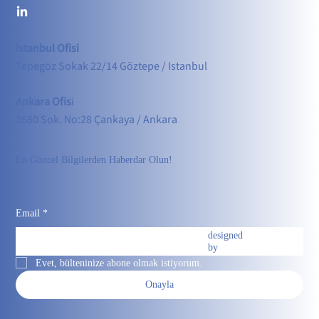
İstanbul Ofisi
Tepegöz Sokak 22/14 Göztepe / Istanbul
Ankara Ofis
i
2680 Sok. No:28 Çankaya / Ankara
En Güncel Bilgilerden Haberdar Olun!
Email
*
designed
by
Evet, bülteninize abone olmak istiyorum.
Onayla