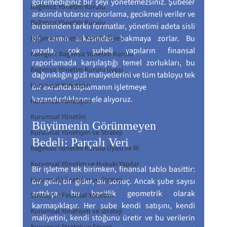
göremediğiniz bir şeyi yönetemezsiniz. Şubeler 
Bağımsız Yönetim Kurulu
arasında tutarsız raporlama, gecikmeli veriler ve 
Bağımsız Yönetim Kurulu
birbirinden farklı formatlar, yönetimi adeta sisli 
bir camın arkasından bakmaya zorlar. Bu 
BağımsızY önetim Kurulu Üyesi
yazıda, çok şubeli yapıların finansal 
Kategori: Bağımsız Yönetim Kurulu
raporlamada karşılaştığı temel zorlukları, bu 
Bağımsız Yönetim Kurulu üyesi
dağınıklığın gizli maliyetlerini ve tüm tabloyu tek 
Kurumsal Yönetişim
bir ekranda toplamanın işletmeye 
kazandırdıklarını ele alıyoruz.
Kurumsal Yönetişim
Kurumsal Yönetim
Büyümenin Görünmeyen 
Kurumsal Yönetişim ve Strateji
Bedeli: Parçalı Veri
Bağımsız Yönetim Kurulu Üyesi ve Ri
Kurumsal Yönetim ve Hukuki Yapılar
Bir işletme tek birimken, finansal tablo basittir: 
Kurumsal Yönetişim ve Strateji
bir gelir, bir gider, bir sonuç. Ancak şube sayısı 
arttıkça, bu basitlik geometrik olarak 
Strateji ve Finansal Yönetim
karmaşıklaşır. Her şube kendi satışını, kendi 
Kurumsal Yönetişim ve Strateji
maliyetini, kendi stoğunu üretir ve bu verilerin 