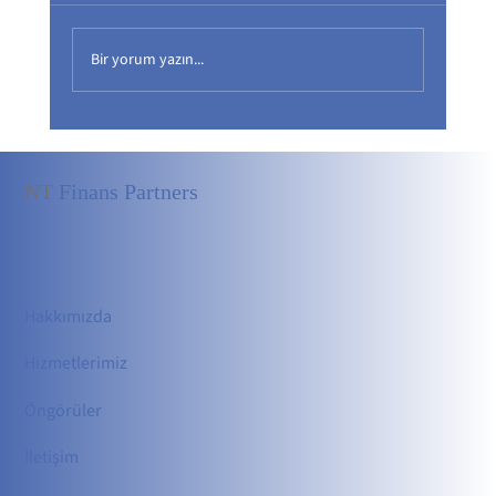
Bir yorum yazın...
NT
Finans Partners
Sürdürülebilir Büyümenin Temel Yapı Taşı: Kurums
Yönetişim
Hakkımızda
Hizmetler
imiz
Öngörüler
İletişim