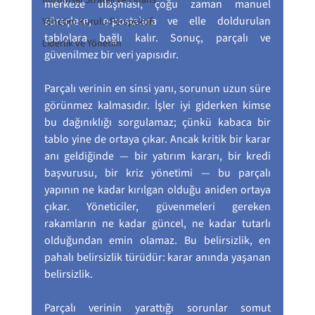
Kurumsal Strateji ve Finans
merkeze ulaşması, çoğu zaman manuel 
süreçlere, e-postalara ve elle doldurulan 
Yönetim Kurulu Perspektifi
tablolara bağlı kalır. Sonuç, parçalı ve 
Liderlik ve Yönetim
güvenilmez bir veri yapısıdır.
Parçalı verinin en sinsi yanı, sorunun uzun süre 
görünmez kalmasıdır. İşler iyi giderken kimse 
bu dağınıklığı sorgulamaz; çünkü kabaca bir 
tablo yine de ortaya çıkar. Ancak kritik bir karar 
anı geldiğinde — bir yatırım kararı, bir kredi 
başvurusu, bir kriz yönetimi — bu parçalı 
yapının ne kadar kırılgan olduğu aniden ortaya 
çıkar. Yöneticiler, güvenmeleri gereken 
rakamların ne kadar güncel, ne kadar tutarlı 
olduğundan emin olamaz. Bu belirsizlik, en 
pahalı belirsizlik türüdür: karar anında yaşanan 
belirsizlik.
Parçalı verinin yarattığı sorunlar somut 