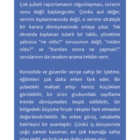
Çok şubeli raporlamanın olgunlaşması, sürecin 
sonu değil başlangıcıdır. Çünkü asıl değer, 
verinin toplanmasında değil, o verinin stratejik 
bir karara dönüşmesinde ortaya çıkar. Tek 
ekranda toplanan tutarlı bir tablo, yönetime 
yalnızca "ne oldu?" sorusunun değil, "neden 
oldu?" ve "bundan sonra ne yapmalı?" 
sorularının da cevabını arama imkânı verir.
Konsolide ve güvenilir veriye sahip bir işletme, 
eğilimleri çok daha erken fark eder. Bir 
şubedeki maliyet artışı henüz küçükken 
görülebilir, bir ürün grubundaki zayıflama 
trende dönüşmeden tespit edilebilir, bir 
bölgedeki büyüme fırsatı rakipler fark etmeden 
değerlendirilebilir. Bu erken görüş, rekabette 
belirleyici bir avantajdır. Çünkü iş dünyasında 
çoğu zaman kazanan, en çok kaynağa sahip 
olan değil, en hızlı ve en doğru gören olur.