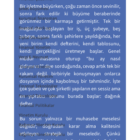
Bir işletme büyürken, çoğu zaman önce sevinilir, 
şirket büyümesi
sonra fark edilir ki büyüme beraberinde 
kurumsal finansman
görünmez bir karmaşa getirmiştir. Tek bir 
finansal check-up
mağazayla başlayan bir iş, üç şubeye, beş 
şubeye, sonra farklı şehirlere yayıldığında, her 
Dijital Dönüşüm
yeni birim kendi defterini, kendi tablosunu, 
Finansal Yönetim
kendi gerçekliğini üretmeye başlar. Genel 
Vergi & Mevzuat
müdür masasına oturup "bu ay nasıl 
gidiyoruz?" diye sorduğunda, cevap artık tek bir 
Finansal Yönetim
rakam değil, birbiriyle konuşmayan onlarca 
Kurumsal Yönetim
dosyanın içinde kaybolmuş bir tahmindir. İşte 
Finansal Teknolojiler
çok şubeli ve çok şirketli yapıların en sessiz ama 
Finansal Teknolojiler
en yıpratıcı sorunu burada başlar: dağınık 
defter.
Finansal Politikalar
Yönetim Kurulu
Bu sorun yalnızca bir muhasebe meselesi 
Bağımsız Yöentim Kurulu
değildir; doğrudan karar alma kalitesini 
etkileyen stratejik bir meseledir. Çünkü 
Bağımsız Yönetim Kurulu