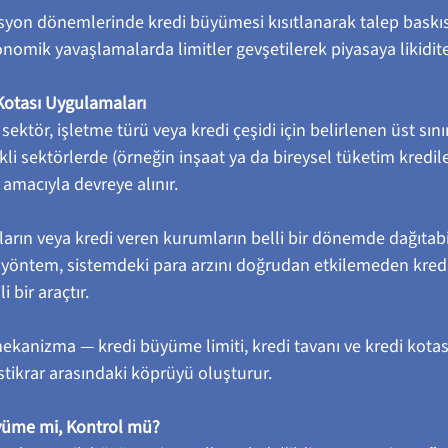
syon dönemlerinde kredi büyümesi kısıtlanarak talep baskısı
onomik yavaşlamalarda limitler gevşetilerek piyasaya likidite
 Kotası Uygulamaları
r sektör, işletme türü veya kredi çeşidi için belirlenen üst sını
kli sektörlerde (örneğin inşaat ya da bireysel tüketim kredile
 amacıyla devreye alınır.
ların veya kredi veren kurumların belli bir dönemde dağıtabi
 yöntem, sistemdeki para arzını doğrudan etkilemeden kredi 
 bir araçtır.
ekanizma — kredi büyüme limiti, kredi tavanı ve kredi kotas
 istikrar arasındaki köprüyü oluşturur.
üyüme mi, Kontrol mü?