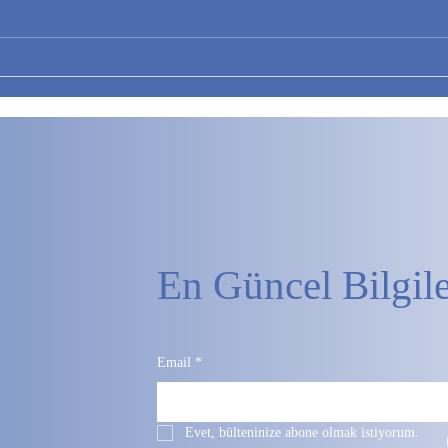
En Güncel Bilgil
Email
*
Evet, bülteninize abone olmak istiyorum.