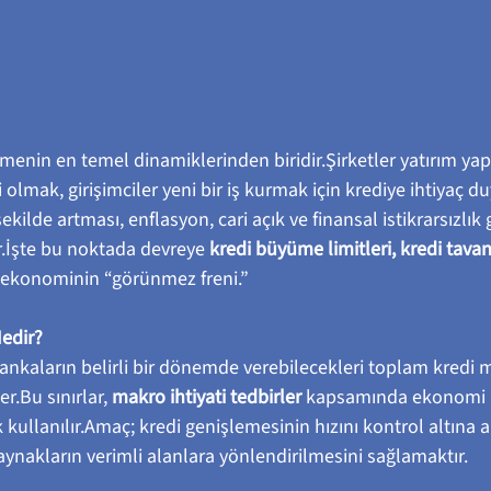
enin en temel dinamiklerinden biridir.Şirketler yatırım yap
 olmak, girişimciler yeni bir iş kurmak için krediye ihtiyaç d
ilde artması, enflasyon, cari açık ve finansal istikrarsızlık gi
r.İşte bu noktada devreye 
kredi büyüme limitleri, kredi tavanl
i ekonominin “görünmez freni.”
edir?
ankaların belirli bir dönemde verebilecekleri toplam kredi m
er.Bu sınırlar, 
makro ihtiyati tedbirler
 kapsamında ekonomi po
 kullanılır.Amaç; kredi genişlemesinin hızını kontrol altına a
aynakların verimli alanlara yönlendirilmesini sağlamaktır.