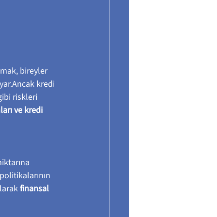
mak, bireyler 
uyar.Ancak kredi 
bi riskleri 
arı ve kredi 
iktarına 
litikalarının 
larak 
finansal 