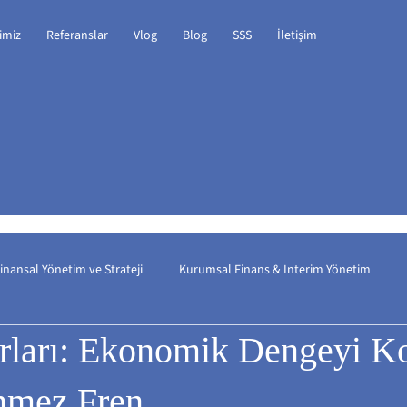
imiz
Referanslar
Vlog
Blog
SSS
İletişim
inansal Yönetim ve Strateji
Kurumsal Finans & Interim Yönetim
ırları: Ekonomik Dengeyi 
nışmanlık / İşletme Serm
Kurumsal Finansman
Stratejik Yönet
nmez Fren