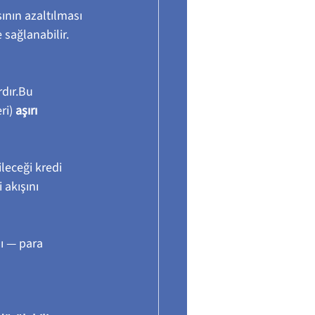
nın azaltılması 
 sağlanabilir.
rdır.Bu 
ri) 
aşırı 
leceği kredi 
akışını 
ı — para 