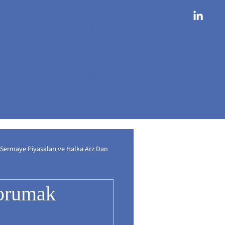
41
Yıllık
Tecrüb
e
Sermaye Piyasaları ve Halka Arz Dan
Korumak
im
Finansal Çözümler