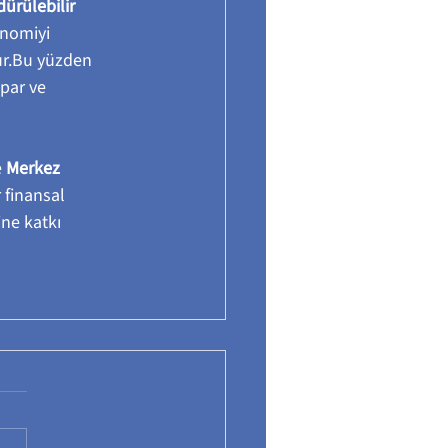
dürülebilir 
onomiyi 
ur.Bu yüzden 
apar ve 
e 
Merkez 
 finansal 
ne katkı 