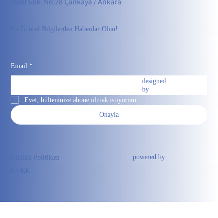
2680 Sok. No:28 Çankaya / Ankara
En Güncel Bilgilerden Haberdar Olun!
Email
*
designed
by
Evet, bülteninize abone olmak istiyorum.
Onayla
powered by
Gizlilik Politikası
KVKK