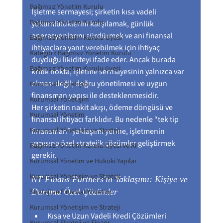
Bağımsız Yönetim Kurulu
İşletme sermayesi; şirketin kısa vadeli 
Bağımsız Yönetim Kurulu
yükümlülüklerini karşılamak, günlük 
operasyonlarını sürdürmek ve ani finansal 
BağımsızY önetim Kurulu Üyesi
ihtiyaçlara yanıt verebilmek için ihtiyaç 
Kategori: Bağımsız Yönetim Kurulu
duyduğu likiditeyi ifade eder. Ancak burada 
Bağımsız Yönetim Kurulu üyesi
kritik nokta, işletme sermayesinin yalnızca var 
olması değil; doğru yönetilmesi ve uygun 
Kurumsal Yönetişim
finansman yapısı ile desteklenmesidir.
Kurumsal Yönetişim
Her şirketin nakit akışı, ödeme döngüsü ve 
Kurumsal Yönetim
finansal ihtiyacı farklıdır. Bu nedenle “tek tip 
Kurumsal Yönetişim ve Strateji
finansman” yaklaşımı yerine, işletmenin 
yapısına özel stratejik çözümler geliştirmek 
Bağımsız Yönetim Kurulu Üyesi ve Ri
gerekir.
Kurumsal Yönetim ve Hukuki Yapılar
Kurumsal Yönetişim ve Strateji
NT Finans Partners'ın Yaklaşımı: Kişiye ve 
Duruma Özel Çözümler
Strateji ve Finansal Yönetim
Kurumsal Yönetişim ve Strateji
Kısa ve Uzun Vadeli Kredi Çözümleri