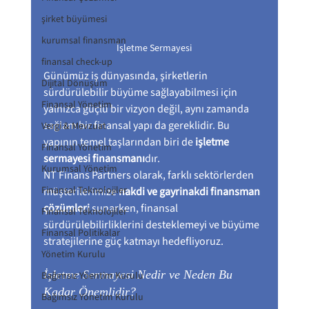
şirket büyümesi
kurumsal finansman
İşletme Sermayesi
finansal check-up
Günümüz iş dünyasında, şirketlerin 
Dijital Dönüşüm
sürdürülebilir büyüme sağlayabilmesi için 
Finansal Yönetim
yalnızca güçlü bir vizyon değil, aynı zamanda 
sağlam bir finansal yapı da gereklidir. Bu 
Vergi & Mevzuat
yapının temel taşlarından biri de 
işletme 
Finansal Yönetim
sermayesi finansmanı
dır.
Kurumsal Yönetim
NT Finans Partners olarak, farklı sektörlerden 
Finansal Teknolojiler
müşterilerimize 
nakdi ve gayrinakdi finansman 
çözümleri
 sunarken, finansal 
Finansal Teknolojiler
sürdürülebilirliklerini desteklemeyi ve büyüme 
Finansal Politikalar
stratejilerine güç katmayı hedefliyoruz.
Yönetim Kurulu
İşletme Sermayesi Nedir ve Neden Bu 
Bağımsız Yöentim Kurulu
Kadar Önemlidir?
Bağımsız Yönetim Kurulu