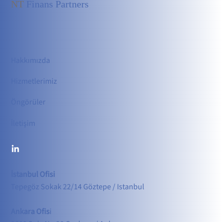
NT
Finans Partners
Pusulayı Kim Tutar: Doğru Finansal Danışmanlık
Hakkımızda
Hizmetler
imiz
Öngörüler
İletişim
İstanbul Ofisi
Tepegöz Sokak 22/14 Göztepe / Istanbul
Ankara Ofis
i