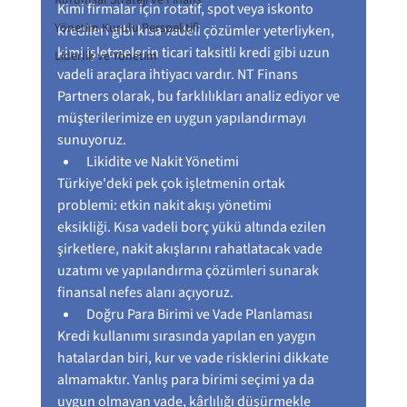
Kurumsal Strateji ve Finans
Kimi firmalar için rotatif, spot veya iskonto 
Yönetim Kurulu Perspektifi
kredileri gibi kısa vadeli çözümler yeterliyken, 
kimi işletmelerin ticari taksitli kredi gibi uzun 
Liderlik ve Yönetim
vadeli araçlara ihtiyacı vardır. NT Finans 
Partners olarak, bu farklılıkları analiz ediyor ve 
müşterilerimize en uygun yapılandırmayı 
sunuyoruz.
Likidite ve Nakit Yönetimi
Türkiye'deki pek çok işletmenin ortak 
problemi: etkin nakit akışı yönetimi 
eksikliği. Kısa vadeli borç yükü altında ezilen 
şirketlere, nakit akışlarını rahatlatacak vade 
uzatımı ve yapılandırma çözümleri sunarak 
finansal nefes alanı açıyoruz.
Doğru Para Birimi ve Vade Planlaması
Kredi kullanımı sırasında yapılan en yaygın 
hatalardan biri, kur ve vade risklerini dikkate 
almamaktır. Yanlış para birimi seçimi ya da 
uygun olmayan vade, kârlılığı düşürmekle 