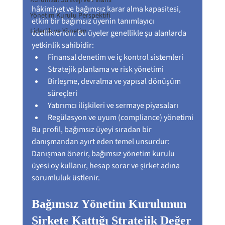
Kurumsal Strateji ve Finans
hâkimiyet ve bağımsız karar alma kapasitesi, 
Yönetim Kurulu Perspektifi
etkin bir bağımsız üyenin tanımlayıcı 
Liderlik ve Yönetim
özellikleridir. Bu üyeler genellikle şu alanlarda 
yetkinlik sahibidir:
Finansal denetim ve iç kontrol sistemleri
Stratejik planlama ve risk yönetimi
Birleşme, devralma ve yapısal dönüşüm 
süreçleri
Yatırımcı ilişkileri ve sermaye piyasaları
Regülasyon ve uyum (compliance) yönetimi
Bu profil, bağımsız üyeyi sıradan bir 
danışmandan ayırt eden temel unsurdur: 
Danışman önerir, bağımsız yönetim kurulu 
üyesi oy kullanır, hesap sorar ve şirket adına 
sorumluluk üstlenir.
Bağımsız Yönetim Kurulunun 
Şirkete Kattığı Stratejik Değer