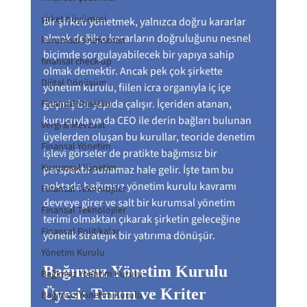
şirket büyümesi
Bir şirketi yönetmek, yalnızca doğru kararlar 
almak değil; o kararların doğruluğunu nesnel 
kurumsal finansman
biçimde sorgulayabilecek bir yapıya sahip 
finansal check-up
olmak demektir. Ancak pek çok şirkette 
Dijital Dönüşüm
yönetim kurulu, fiilen icra organıyla iç içe 
geçmiş bir yapıda çalışır. İçeriden atanan, 
Finansal Yönetim
kurucuyla ya da CEO ile derin bağları bulunan 
Vergi & Mevzuat
üyelerden oluşan bu kurullar, teoride denetim 
Finansal Yönetim
işlevi görseler de pratikte bağımsız bir 
Kurumsal Yönetim
perspektif sunamaz hale gelir. İşte tam bu 
noktada bağımsız yönetim kurulu kavramı 
Finansal Teknolojiler
devreye girer ve salt bir kurumsal yönetim 
Finansal Teknolojiler
terimi olmaktan çıkarak şirketin geleceğine 
Finansal Politikalar
yönelik stratejik bir yatırıma dönüşür.
Yönetim Kurulu
Bağımsız Yönetim Kurulu 
Bağımsız Yöentim Kurulu
Üyesi: Tanım ve Kriter
Bağımsız Yönetim Kurulu