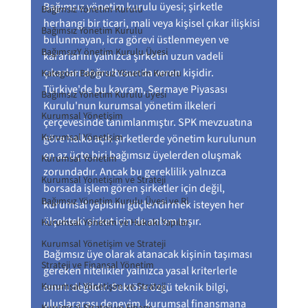
Bağımsız yönetim kurulu üyesi; şirketle 
Bağımsız Yönetim Kurulu
herhangi bir ticari, mali veya kişisel çıkar ilişkisi 
Bağımsız Yönetim Kurulu
bulunmayan, icra görevi üstlenmeyen ve 
BağımsızY önetim Kurulu Üyesi
kararlarını yalnızca şirketin uzun vadeli 
çıkarları doğrultusunda veren kişidir. 
Kategori: Bağımsız Yönetim Kurulu
Türkiye'de bu kavram, Sermaye Piyasası 
Bağımsız Yönetim Kurulu üyesi
Kurulu'nun kurumsal yönetim ilkeleri 
Kurumsal Yönetişim
çerçevesinde tanımlanmıştır. SPK mevzuatına 
Kurumsal Yönetişim
göre halka açık şirketlerde yönetim kurulunun 
en az üçte biri bağımsız üyelerden oluşmak 
Kurumsal Yönetim
zorundadır. Ancak bu gereklilik yalnızca 
Kurumsal Yönetişim ve Strateji
borsada işlem gören şirketler için değil, 
Bağımsız Yönetim Kurulu Üyesi ve Ri
kurumsal yapısını güçlendirmek isteyen her 
ölçekteki şirket için de anlam taşır.
Kurumsal Yönetim ve Hukuki Yapılar
Kurumsal Yönetişim ve Strateji
Bağımsız üye olarak atanacak kişinin taşıması 
Strateji ve Finansal Yönetim
gereken nitelikler yalnızca yasal kriterlerle 
sınırlı değildir. Sektöre özgü teknik bilgi, 
Kurumsal Yönetişim ve Strateji
uluslararası deneyim, kurumsal finansmana 