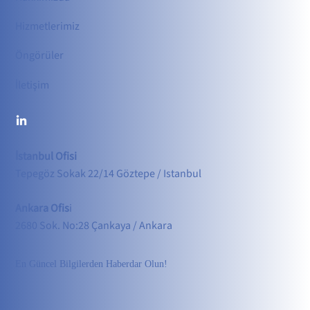
Hizmetler
imiz
Öngörüler
İletişim
İstanbul Ofisi
Tepegöz Sokak 22/14 Göztepe / Istanbul
Ankara Ofis
i
2680 Sok. No:28 Çankaya / Ankara
En Güncel Bilgilerden Haberdar Olun!