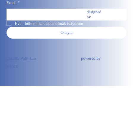
Email
*
designed
by
Evet, bülteninize abone olmak istiyorum.
Onayla
powered by
Gizlilik Politikası
KVKK