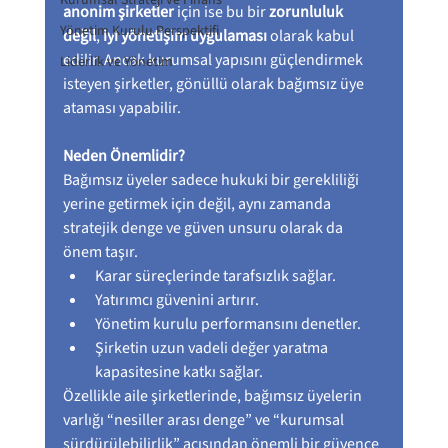
Kurumsal Strateji ve Finans
anonim şirketler
 için ise bu bir 
zorunluluk 
Yönetim Kurulu Perspektifi
değil
, 
iyi yönetişim uygulaması
 olarak kabul 
edilir. Ancak kurumsal yapısını güçlendirmek 
Liderlik ve Yönetim
isteyen şirketler, gönüllü olarak bağımsız üye 
ataması yapabilir.
Neden Önemlidir?
Bağımsız üyeler sadece hukuki bir gerekliliği 
yerine getirmek için değil, aynı zamanda 
stratejik denge ve güven unsuru olarak da 
önem taşır.
Karar süreçlerinde tarafsızlık sağlar.
Yatırımcı güvenini artırır.
Yönetim kurulu performansını denetler.
Şirketin uzun vadeli değer yaratma 
kapasitesine katkı sağlar.
Özellikle aile şirketlerinde, bağımsız üyelerin 
varlığı “nesiller arası denge” ve “kurumsal 
sürdürülebilirlik” açısından önemli bir güvence 