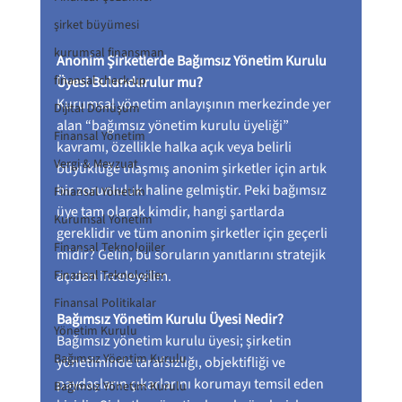
şirket büyümesi
kurumsal finansman
Anonim Şirketlerde Bağımsız Yönetim Kurulu 
finansal check-up
Üyesi Bulundurulur mu?
Kurumsal yönetim anlayışının merkezinde yer 
Dijital Dönüşüm
alan “bağımsız yönetim kurulu üyeliği” 
Finansal Yönetim
kavramı, özellikle halka açık veya belirli 
Vergi & Mevzuat
büyüklüğe ulaşmış anonim şirketler için artık 
bir zorunluluk haline gelmiştir. Peki bağımsız 
Finansal Yönetim
üye tam olarak kimdir, hangi şartlarda 
Kurumsal Yönetim
gereklidir ve tüm anonim şirketler için geçerli 
Finansal Teknolojiler
midir? Gelin, bu soruların yanıtlarını stratejik 
açıdan inceleyelim.
Finansal Teknolojiler
Finansal Politikalar
Bağımsız Yönetim Kurulu Üyesi Nedir?
Yönetim Kurulu
Bağımsız yönetim kurulu üyesi; şirketin 
Bağımsız Yöentim Kurulu
yönetiminde tarafsızlığı, objektifliği ve 
paydaşların çıkarlarını korumayı temsil eden 
Bağımsız Yönetim Kurulu