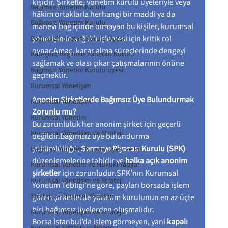
kişidir. Şirketle, yönetim kurulu üyeleriyle veya 
Bağımsız Yönetim Kurulu
hâkim ortaklarla herhangi bir maddi ya da 
Bağımsız Yönetim Kurulu
manevi bağ içinde olmayan bu kişiler, kurumsal 
yönetişimin sağlıklı işlemesi için kritik rol 
BağımsızY önetim Kurulu Üyesi
oynar.Amaç, karar alma süreçlerinde dengeyi 
Kategori: Bağımsız Yönetim Kurulu
sağlamak ve olası çıkar çatışmalarının önüne 
Bağımsız Yönetim Kurulu üyesi
geçmektir.
Kurumsal Yönetişim
Anonim Şirketlerde Bağımsız Üye Bulundurmak 
Kurumsal Yönetişim
Zorunlu mu?
Kurumsal Yönetim
Bu zorunluluk her anonim şirket için geçerli 
Kurumsal Yönetişim ve Strateji
değildir.Bağımsız üye bulundurma 
yükümlülüğü, 
Sermaye Piyasası Kurulu (SPK)
Bağımsız Yönetim Kurulu Üyesi ve Ri
düzenlemelerine tabidir ve 
halka açık anonim 
Kurumsal Yönetim ve Hukuki Yapılar
şirketler
 için zorunludur.SPK’nın Kurumsal 
Kurumsal Yönetişim ve Strateji
Yönetim Tebliği’ne göre, payları borsada işlem 
Strateji ve Finansal Yönetim
gören şirketlerde yönetim kurulunun en az üçte 
biri bağımsız üyelerden oluşmalıdır.
Kurumsal Yönetişim ve Strateji
Borsa İstanbul’da işlem görmeyen, yani 
kapalı 