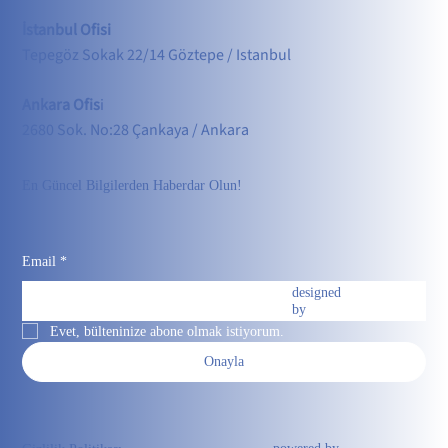
İstanbul Ofisi
Tepegöz Sokak 22/14 Göztepe / Istanbul
Ankara Ofis
i
2680 Sok. No:28 Çankaya / Ankara
En Güncel Bilgilerden Haberdar Olun!
Email
*
designed
by
Evet, bülteninize abone olmak istiyorum.
Onayla