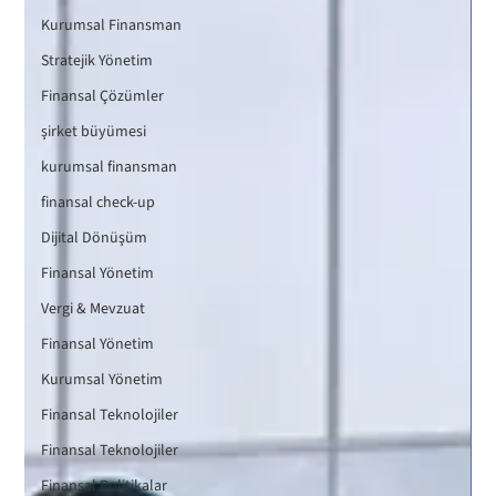
Kurumsal Finansman
Stratejik Yönetim
Finansal Çözümler
şirket büyümesi
kurumsal finansman
finansal check-up
Dijital Dönüşüm
Finansal Yönetim
Vergi & Mevzuat
Finansal Yönetim
Kurumsal Yönetim
Finansal Teknolojiler
Finansal Teknolojiler
Finansal Politikalar