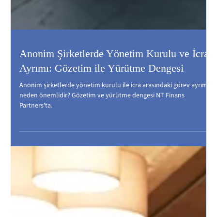
Anonim Şirketlerde Yönetim Kurulu ve İcra
Ayrımı: Gözetim ile Yürütme Dengesi
Anonim şirketlerde yönetim kurulu ile icra arasındaki görev ayrımı
neden önemlidir? Gözetim ve yürütme dengesi NT Finans
Partners'ta.