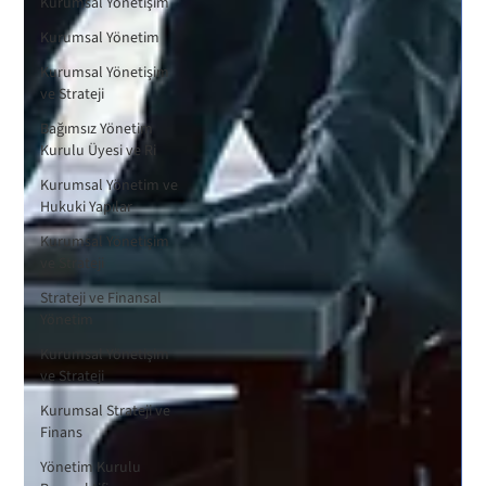
Kurumsal Yönetişim
Kurumsal Yönetim
Kurumsal Yönetişim
ve Strateji
Bağımsız Yönetim
Kurulu Üyesi ve Ri
Kurumsal Yönetim ve
Hukuki Yapılar
Kurumsal Yönetişim
ve Strateji
Strateji ve Finansal
Yönetim
Kurumsal Yönetişim
ve Strateji
Kurumsal Strateji ve
Finans
Yönetim Kurulu