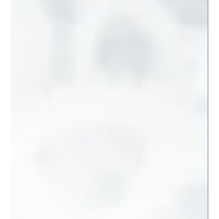
Tepedeki Ton
Kurumsal yönetişimin kalitesini yönetmelikler değil tepedeki ton
belirler. Yazılı kural ile yaşayan kültür arasındaki farkı ele alıyoruz.