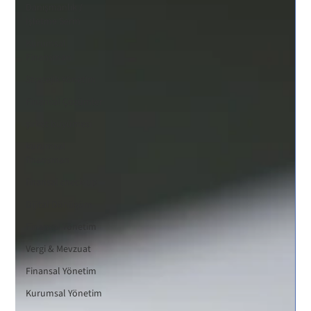
Danışmanlık /
İşletme Serm
Kurumsal
Finansman
Stratejik Yönetim
Finansal Çözümler
şirket büyümesi
kurumsal
finansman
finansal check-up
Dijital Dönüşüm
Finansal Yönetim
Vergi & Mevzuat
Finansal Yönetim
Kurumsal Yönetim