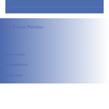
ticaret yapmalarını sağlayan finansal araçlardır. Teminat mektupları
ve akreditifler sayesinde ticari ilişkilerde güvenilirlik artar, riskler
azalır ve özellikle uluslararası ticarette kolaylık sağlanır.
NT
Finans Partners
Hakkımızda
Hizmetler
imiz
Öngörüler
İletişim