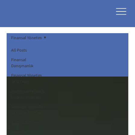
41 Yıllık
Tecrübe
Finansal Yönetim
All Posts
Finansal Yönetim
Finansal
Danışmanlık
Finansal Yönetim
ve Strateji
Kurumsal Finans &
Interim Yönetim
Sermaye Piyasaları
ve Halka Arz Dan
Karbon Nötr Hedefi
Finansal